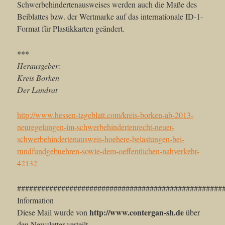
Schwerbehindertenausweises werden auch die Maße des
Beiblattes bzw. der Wertmarke auf das internationale ID-1-
Format für Plastikkarten geändert.
***
Herausgeber:
Kreis Borken
Der Landrat
http://www.hessen-tageblatt.com/kreis-borken-ab-2013-
neuregelungen-im-schwerbehindertenrecht-neuer-
schwerbehindertenausweis-hoehere-belastungen-bei-
rundfundgebuehren-sowie-dem-oeffentlichen-nahverkehr-
42132
###################################################
Information
http://www.contergan-sh.de
Diese Mail wurde von
über
den Newsletter verteilt.