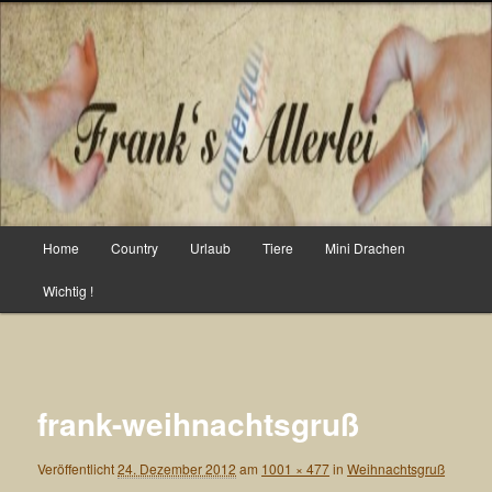
Zum
primären
Such
Inhalt
springen
Frank`s Allerlei
Hauptmenü
Home
Country
Urlaub
Tiere
Mini Drachen
Wichtig !
Bilder-
Navigation
frank-weihnachtsgruß
Veröffentlicht
24. Dezember 2012
am
1001 × 477
in
Weihnachtsgruß