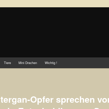
ei
Tiere
Mini Drachen
Wichtig !
tergan-Opfer sprechen v