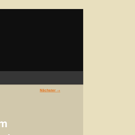
Suchen
Nächster
→
om