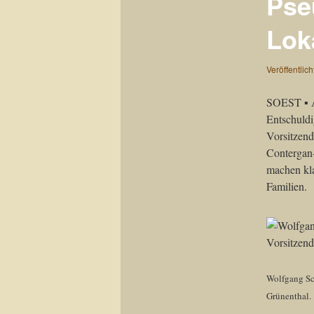
Pse
Lok
Veröffentlic
SOEST ▪ Al
Entschuldi
Vorsitzend
Contergan-
machen kla
Familien.
Wolfgang Sc
Grünenthal.