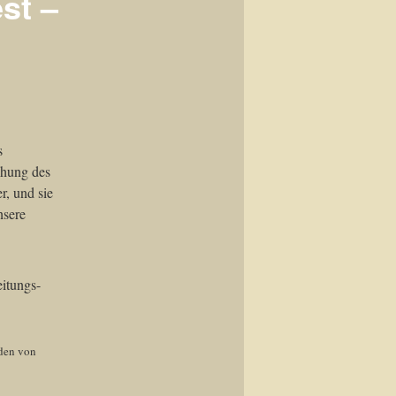
st –
s
ihung des
r, und sie
nsere
nden von