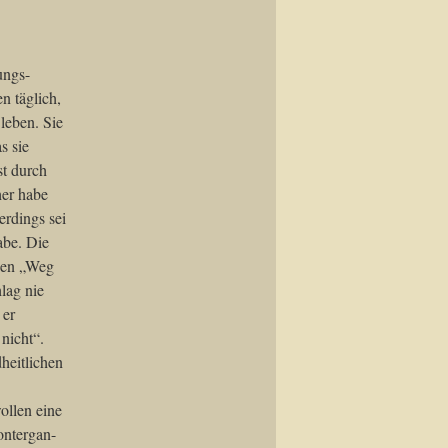
ungs-
n täglich,
leben. Sie
s sie
st durch
her habe
erdings sei
abe. Die
 den „Weg
lag nie
 er
nicht“.
heitlichen
ollen eine
ontergan-