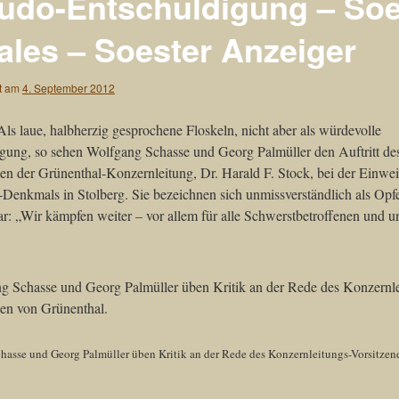
udo-Entschuldigung – Soe
ales – Soester Anzeiger
ht am
4. September 2012
s laue, halbherzig gesprochene Floskeln, nicht aber als würdevolle
gung, so sehen Wolfgang Schasse und Georg Palmüller den Auftritt de
en der Grünenthal-Konzernleitung, Dr. Harald F. Stock, bei der Einwe
Denkmals in Stolberg. Sie bezeichnen sich unmissverständlich als Opfe
r: „Wir kämpfen weiter – vor allem für alle Schwerstbetroffenen und u
hasse und Georg Palmüller üben Kritik an der Rede des Konzernleitungs-Vorsitze