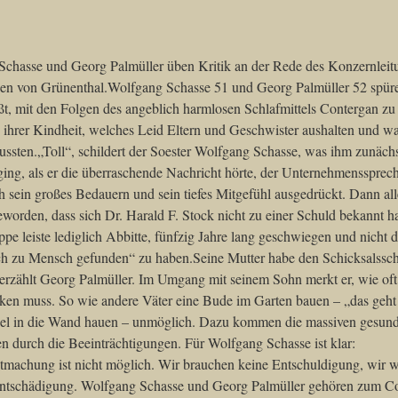
chasse und Georg Palmüller üben Kritik an der Rede des Konzernleit
en von Grünenthal.Wolfgang Schasse 51 und Georg Palmüller 52 spüre
ßt, mit den Folgen des angeblich harmlosen Schlafmittels Contergan zu 
 ihrer Kindheit, welches Leid Eltern und Geschwister aushalten und wa
ussten.„Toll“, schildert der Soester Wolfgang Schasse, was ihm zunäch
ing, als er die überraschende Nachricht hörte, der Unternehmenssprec
h sein großes Bedauern und sein tiefes Mitgefühl ausgedrückt. Dann all
eworden, dass sich Dr. Harald F. Stock nicht zu einer Schuld bekannt h
pe leiste lediglich Abbitte, fünfzig Jahre lang geschwiegen und nicht
h zu Mensch gefunden“ zu haben.Seine Mutter habe den Schicksalssch
, erzählt Georg Palmüller. Im Umgang mit seinem Sohn merkt er, wie oft
ken muss. So wie andere Väter eine Bude im Garten bauen – „das geht 
el in die Wand hauen – unmöglich. Dazu kommen die massiven gesund
n durch die Beeinträchtigungen. Für Wolfgang Schasse ist klar:
machung ist nicht möglich. Wir brauchen keine Entschuldigung, wir w
Entschädigung. Wolfgang Schasse und Georg Palmüller gehören zum C