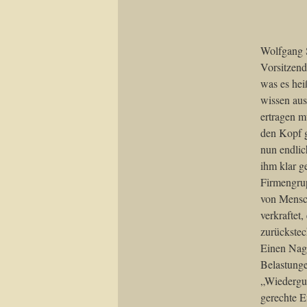
Wolfgang S
Vorsitzend
was es hei
wissen aus
ertragen m
den Kopf g
nun endlic
ihm klar g
Firmengrup
von Mensc
verkraftet
zurückstec
Einen Nag
Belastunge
„Wiedergut
gerechte 