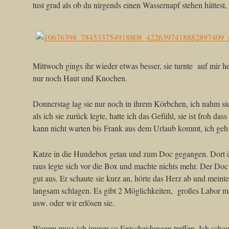
tust grad als ob du nirgends einen Wassernapf stehen hättest, s
Mittwoch gings ihr wieder etwas besser, sie turnte auf mir h
nur noch Haut und Knochen.
Donnerstag lag sie nur noch in ihrem Körbchen, ich nahm sie
als ich sie zurück legte, hatte ich das Gefühl, sie ist froh das
kann nicht warten bis Frank aus dem Urlaub kommt, ich geh
Katze in die Hundebox getan und zum Doc gegangen. Dort öf
raus legte sich vor die Box und machte nichts mehr. Der Doc 
gut aus. Er schaute sie kurz an, hörte das Herz ab und meint
langsam schlagen. Es gibt 2 Möglichkeiten, großes Labor ma
usw. oder wir erlösen sie.
Warum muss ich immer so Entscheidungen treffen. Ich schaut