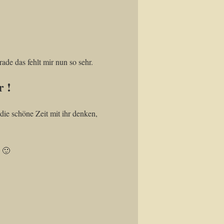
ade das fehlt mir nun so sehr.
ir !
 die schöne Zeit mit ihr denken,
g 🙂