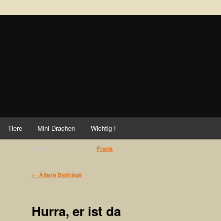
ei
Tiere
Mini Drachen
Wichtig !
Frank
ARCHIV DES AUTORS:
Beitragsnavigation
←
Ältere Beiträge
Hurra, er ist da