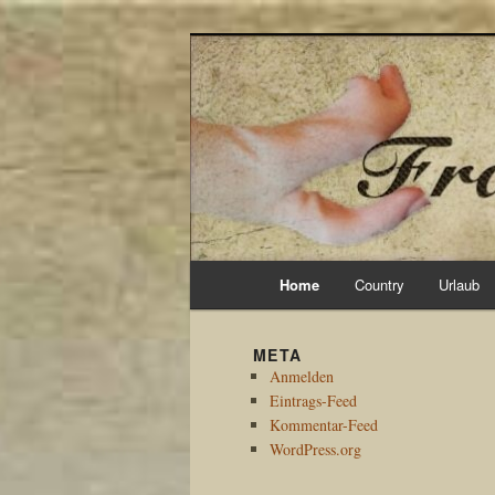
Zum
Zum
primären
sekundären
Inhalt
Inhalt
Frank`s Allerl
springen
springen
Hauptmenü
Home
Country
Urlaub
S
META
u
Anmelden
c
Eintrags-Feed
h
Kommentar-Feed
e
WordPress.org
n